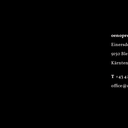
oenopr
Einersdo
9150 Ble
Kärnten 
T
+43 42
office@