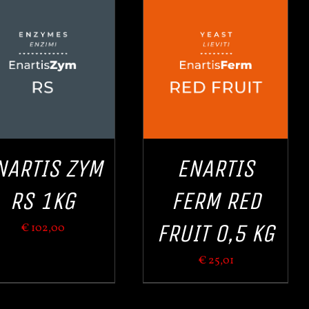
IN DEN WARENKORB
/
QUICK VIEW
NARTIS ZYM
ENARTIS
RS 1KG
FERM RED
FRUIT 0,5 KG
€
102,00
€
25,01