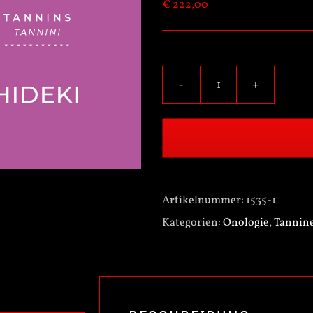
€
222,00
ENARTIS
TAN
HIDEKI
1kg
Menge
Artikelnummer:
1535-1
Kategorien:
Önologie
,
Tannin