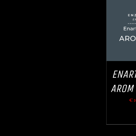
IN DEN WARENKORB
/
IN 
QUICK VIEW
ENART
AROM 
€
1