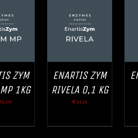
DEN WARENKORB
/
IN DEN WARENKORB
/
QUICK VIEW
QUICK VIEW
IS ZYM
ENARTIS ZYM
E
MP 1KG
RIVELA 0,1 KG
62,00
€
21,12