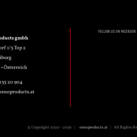
FOLLOW US ON FACEBOOK
oducts gmbh
rf 1/3 Top 2
iburg
• Österreich
35 20 904
oenoproducts.at
© Copyright 2020 -
2026 |
oenoproducts.at
| All Rights R