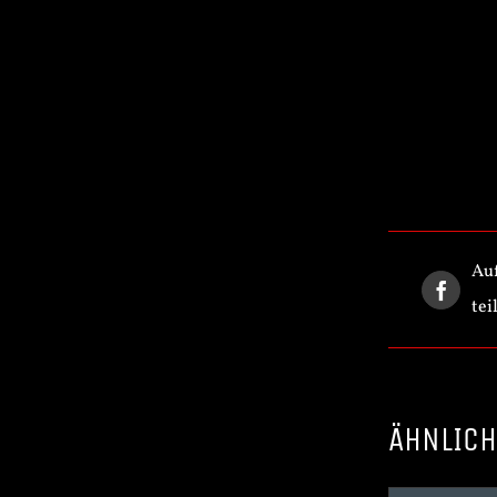
Au
tei
ÄHNLICH